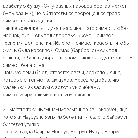
арабскую букву «С» (у разных народов состав может
быть разный), но обязательная пророщенная трава –
символ возрождения.
Также «сенджет» – дикая маслина – это символ любви.
Чеснок, сир – символ здоровья. Уксус – символ
терпения, долголетия. Яблоко – символ красоты, чтобы
жизнь была красивой. Сумах (барбарис) - символ
солнца, победы добра над злом. Также кладут монеты –
символ богатства.
Помимо семи блюд, ставятся свечи, зеркало и яйца,
которые отгоняют злых духов. Нередко добавляют
маленький аквариум с золотыми рыбками,
символизирующими счастливую жизнь.
21 мартта төрки чыгышлы мөселманнар яз бәйрәмен, яңа
көнне яки Нәүрүзне язгы көн белән төн тигезлеге бәйрәмен
билгеләп үтәләр.
Төрле илләрдә бәйрәм Новруз, Навруз, Нуруз, Невруз,