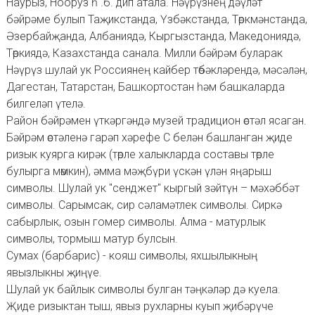
Наурыз, Нооруз һ .б. дип атала. Нәүрүзнең дәүләт
бәйрәме булып Таҗикстанда, Үзбәкстанда, Төркмәнстанда,
Әзербайҗанда, Албаниядә, Кыргызстанда, Македониядә,
Төркиядә, Казахстанда санала. Милли бәйрәм буларак
Нәүрүз шулай ук Россиянең кайбер төбәкләрендә, мәсәлән,
Дагестан, Татарстан, Башкортостан һәм башкаларда
билгеләп үтелә.
Район бәйрәмен үткәргәндә музей традицион өстәл ясаган.
Бәйрәм өстәленә гарәп хәрефе С белән башланган җиде
ризык куярга кирәк (төрле халыкларда составы төрле
булырга мөмкин), әмма мәҗбүри үскән үлән яңарыш
символы. Шулай ук "сенджет" кыргый зәйтүн – мәхәббәт
символы. Сарымсак, сир сәламәтлек символы. Сиркә
сабырлык, озын гомер символы. Алма - матурлык
символы, тормыш матур булсын.
Сумах (барбарис) - кояш символы, яхшылыкның
явызлыкны җиңүе.
Шулай ук байлык символы булган тәңкәләр дә куела.
Җиде ризыктан тыш, явыз рухларны куып җибәрүче