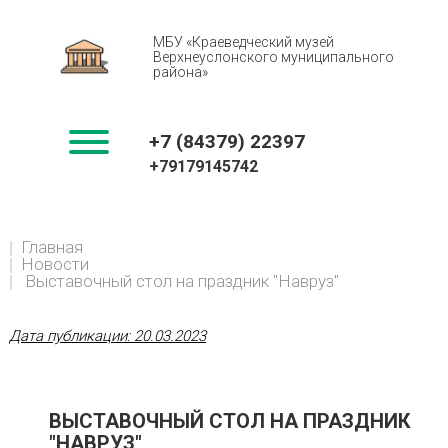
МБУ «Краеведческий музей
Верхнеуслонского муниципального
района»
+7 (84379) 22397
+79179145742
You
Главная
BREADCRUMBS
are
Новости
here:
Выставочный стол на праздник "Навруз"
Дата публикации:
20.03.2023
ВЫСТАВОЧНЫЙ СТОЛ НА ПРАЗДНИК
"НАВРУЗ"