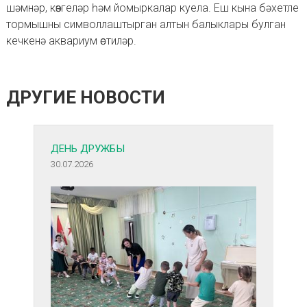
шәмнәр, көзгеләр һәм йомыркалар куела. Еш кына бәхетле
тормышны символлаштырган алтын балыклары булган
кечкенә аквариум өстиләр.
ДРУГИЕ НОВОСТИ
ДЕНЬ ДРУЖБЫ
30.07.2026