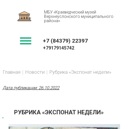
МБУ «Краеведческий музей
Верхнеуслонского муниципального
района»
+7 (84379) 22397
+79179145742
You
BREADCRUMBS
Главная
Новости
Рубрика «Экспонат недели»
are
here:
Дата публикации:
26.10.2022
РУБРИКА «ЭКСПОНАТ НЕДЕЛИ»