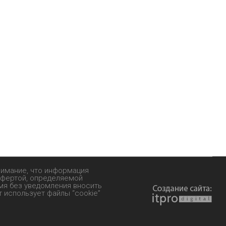
нимание, что информация
 офертой, определяемой
емя без уведомления вносить
т использует файлы “cookie”