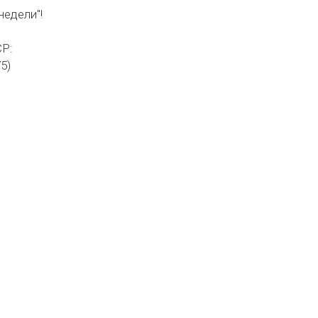
недели"!
СР:
5)