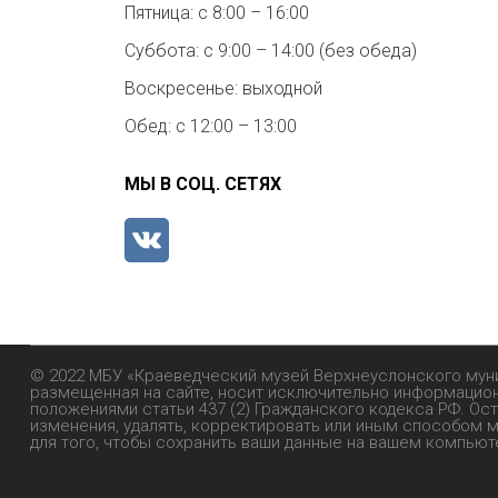
Пятница: с 8:00 – 16:00
Суббота: с 9:00 – 14:00 (без обеда)
Воскресенье: выходной
Обед: с 12:00 – 13:00
МЫ В СОЦ. СЕТЯХ
© 2022 МБУ «Краеведческий музей Верхнеуслонского мун
размещенная на сайте, носит исключительно информационн
положениями статьи 437 (2) Гражданского кодекса РФ. Ос
изменения, удалять, корректировать или иным способом ме
для того, чтобы сохранить ваши данные на вашем компью