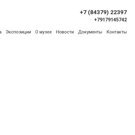
+7 (84379) 22397
+79179145742
а
Экспозиции
О музее
Новости
Документы
Контакты