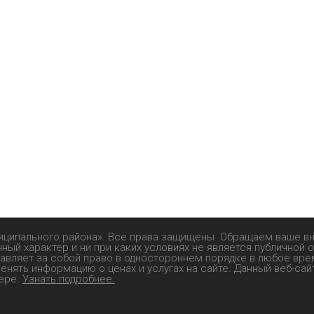
иципального района». Все права защищены. Обращаем ваше в
ый характер и ни при каких условиях не является публичной
тавляет за собой право в одностороннем порядке в любое вр
нять информацию о ценах и услугах на сайте. Данный веб-сай
тере.
Узнать подробнее.