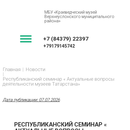
МБУ «Краеведческий музей
Верхнеуслонского муниципального
района»
+7 (84379) 22397
+79179145742
You
Главная
Новости
BREADCRUMBS
are
here:
Республиканский семинар « Актуальные вопросы
деятельности музеев Татарстана»
Дата публикации:
07.07.2026
РЕСПУБЛИКАНСКИЙ СЕМИНАР «