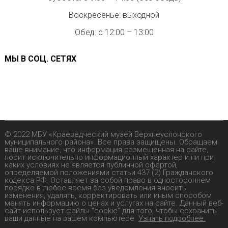
Воскресенье: выходной
Обед: с 12:00 – 13:00
МЫ В СОЦ. СЕТЯХ
© 2022 МБУ «Краеведческий музей Верхнеуслонского
муниципального района». Все права защищены. Обращаем
ваше внимание, что информация размещенная на сайте,
носит исключительно информационный характер и ни при
каких условиях не является публичной офертой,
определяемой положениями статьи 437 (2) Гражданского
кодекса РФ. Оставляет за собой право в одностороннем
порядке в любое время без уведомления вносить
изменения, удалять, корректировать или иным способом
менять информацию о ценах и услугах на сайте. Данный веб-
сайт использует файлы “cookie” для того, чтобы сохранить
ваши данные на вашем компьютере.
Узнать подробнее.