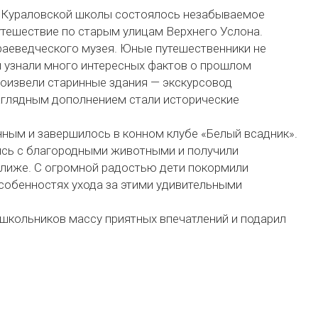
я Кураловской школы состоялось незабываемое
утешествие по старым улицам Верхнего Услона.
раеведческого музея. Юные путешественники не
и узнали много интересных фактов о прошлом
роизвели старинные здания — экскурсовод
наглядным дополнением стали исторические
ным и завершилось в конном клубе «Белый всадник».
ись с благородными животными и получили
лиже. С огромной радостью дети покормили
особенностях ухода за этими удивительными
у школьников массу приятных впечатлений и подарил