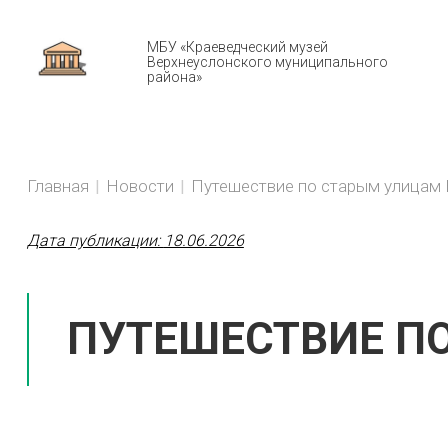
МБУ «Краеведческий музей
Верхнеуслонского муниципального
района»
Н
You
BREADCRUMBS
Главная
Новости
Путешествие по старым улицам 
are
here:
Дата публикации:
18.06.2026
ПУТЕШЕСТВИЕ П