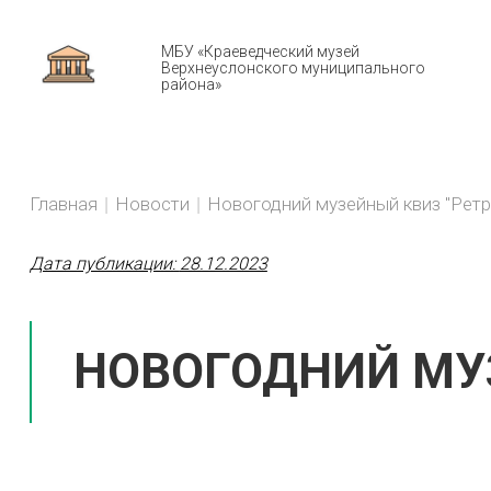
МБУ «Краеведческий музей
Верхнеуслонского муниципального
района»
Н
You
BREADCRUMBS
Главная
Новости
Новогодний музейный квиз "Ретр
are
here:
Дата публикации:
28.12.2023
НОВОГОДНИЙ МУЗ