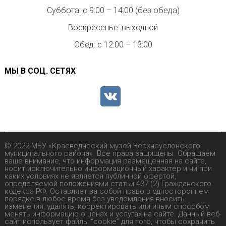
Суббота: с 9:00 – 14:00 (без обеда)
Воскресенье: выходной
Обед: с 12:00 – 13:00
МЫ В СОЦ. СЕТЯХ
© 2022 МБУ «Краеведческий музей Верхнеуслонского
муниципального района». Все права защищены. Обращаем
ваше внимание, что информация размещенная на сайте,
носит исключительно информационный характер и ни при
каких условиях не является публичной офертой,
определяемой положениями статьи 437 (2) Гражданского
кодекса РФ. Оставляет за собой право в одностороннем
порядке в любое время без уведомления вносить
изменения, удалять, корректировать или иным способом
менять информацию о ценах и услугах на сайте. Данный веб-
сайт использует файлы “cookie” для того, чтобы сохранить