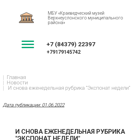
МБУ «Краеведческий музей
Верхнеуслонского муниципального
района»
+7 (84379) 22397
+79179145742
You
Главная
BREADCRUMBS
are
Новости
here:
И снова еженедельная рубрика "Экспонат недели"
Дата публикации:
01.06.2022
И СНОВА ЕЖЕНЕДЕЛЬНАЯ РУБРИКА
"ЭКСПОНАТ НЕДЕЛИ"